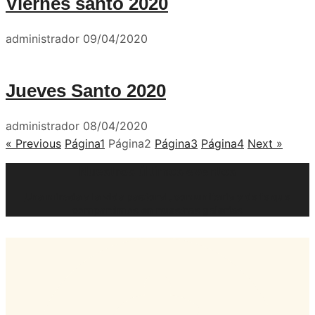
Viernes santo 2020
administrador
09/04/2020
Jueves Santo 2020
administrador
08/04/2020
« Previous
Página
1
Página
2
Página
3
Página
4
Next »
Nuestros últimos eventos
Una mirada a la vida pastoral, comunitaria y de fe que
compartimos en nuestras galerías