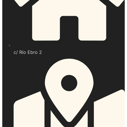
c/ Río Ebro 2