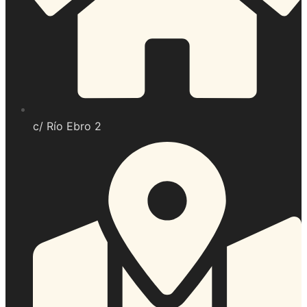
c/ Río Ebro 2