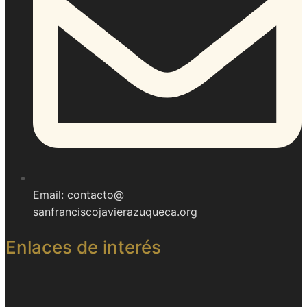
Email: contacto@
sanfranciscojavierazuqueca.org
Enlaces de interés