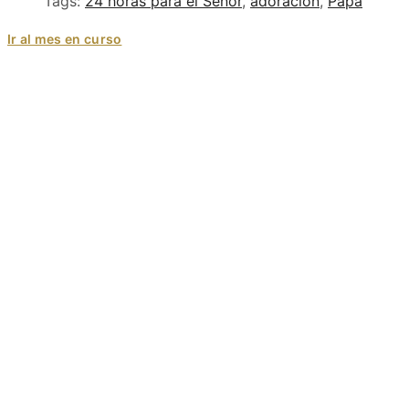
Tags:
24 horas para el Señor
,
adoración
,
Papa
Ir al mes en curso