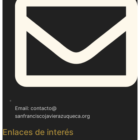
Email: contacto@
sanfranciscojavierazuqueca.org
Enlaces de interés