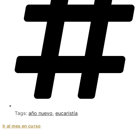
Tags:
año nuevo
,
eucaristía
Ir al mes en curso